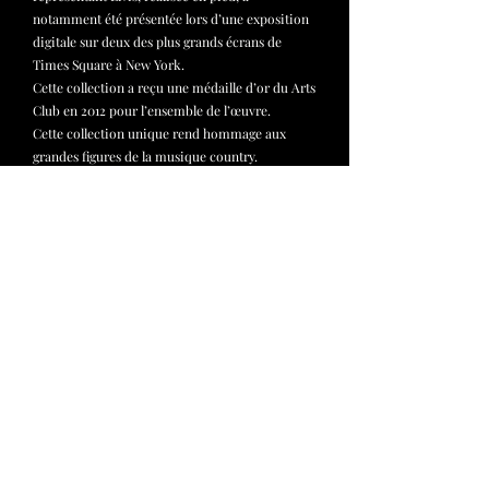
notamment été présentée lors d’une exposition
digitale sur deux des plus grands écrans de
Times Square à New York.
Cette collection a reçu une médaille d’or du Arts
Club en 2012 pour l’ensemble de l’œuvre.
Cette collection unique rend hommage aux
grandes figures de la musique country.
Chaque portrait a été signé par l'artiste
représenté, créant ainsi une rencontre rare
entre peinture et histoire de la musique.
Plusieurs des artistes représentés dans cette
série sont aujourd’hui disparus, ce qui confère à
la collection une valeur patrimoniale et
émotionnelle particulière.
Cette collection unique est aujourd’hui
proposée à l’acquisition dans son ensemble. Elle
peut être acquise dans son ensemble par un
collectionneur, une institution culturelle ou un
espace dédié à la musique country. Une